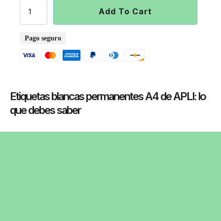
Etiquetas
Add To Cart
blancas
permanentes
A4
Pago seguro
de
APLI
quantity
Etiquetas blancas permanentes A4 de APLI
: lo
que debes saber
Somos una empresa
de confianza