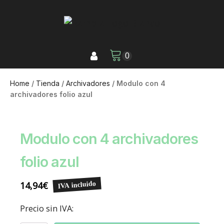
Home
/
Tienda
/
Archivadores
/ Modulo con 4
archivadores folio azul
Modulo con 4 archivadores
folio azul
14,94
€
IVA incluido
Precio sin IVA: