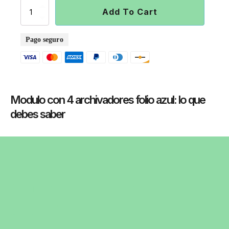
Modulo
Add To Cart
con
4
archivadores
Pago seguro
folio
azul
quantity
Modulo con 4 archivadores folio azul
: lo que
debes saber
Somos una empresa
de confianza